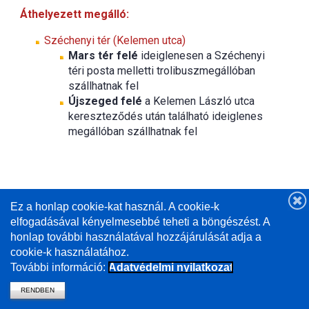
Áthelyezett megálló:
Széchenyi tér (Kelemen utca)
​Mars tér felé
ideiglenesen a Széchenyi
téri posta melletti trolibuszmegállóban
szállhatnak fel
Újszeged felé
a Kelemen László utca
kereszteződés után található ideiglenes
megállóban szállhatnak fel
Ez a honlap cookie-kat használ. A cookie-k
elfogadásával kényelmesebbé teheti a böngészést. A
honlap további használatával hozzájárulását adja a
cookie-k használatához.
További információ:
Adatvédelmi nyilatkozat
RENDBEN
vissza a mavcsoport.hu-ra