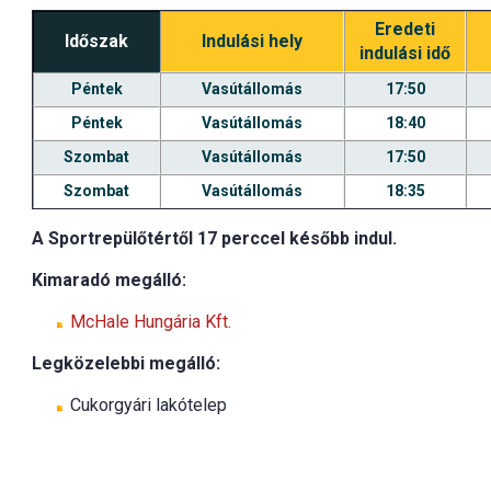
Eredeti
Időszak
Indulási hely
indulási idő
Péntek
Vasútállomás
17:50
Péntek
Vasútállomás
18:40
Szombat
Vasútállomás
17:50
Szombat
Vasútállomás
18:35
A Sportrepülőtértől 17 perccel később indul.
Kimaradó megálló:
McHale Hungária Kft.
Legközelebbi megálló:
Cukorgyári lakótelep