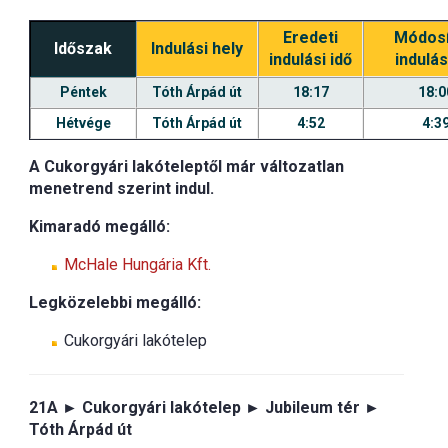
Eredeti
Módosí
Időszak
Indulási hely
indulási idő
indulás
Péntek
Tóth Árpád út
18:17
18:0
Hétvége
Tóth Árpád út
4:52
4:3
A Cukorgyári lakóteleptől már változatlan
menetrend szerint indul.
Kimaradó megálló:
McHale Hungária Kft.
Legközelebbi megálló:
Cukorgyári lakótelep
21A ► Cukorgyári lakótelep ► Jubileum tér ►
Tóth Árpád út