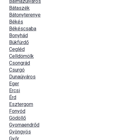
Balmazújváros
Bátaszék
Bátonyterenye
Békés
Békéscsaba
Bonyhád
Bükfürdő
Cegléd
Celldömölk
Csongrád
Csurgó
Dunaújváros
Eger
Ercsi
Érd
Esztergom
Fonyód
Gödöllő
Gyomaendrőd
Gyöngyös
Győr