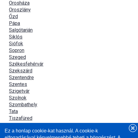
Orosháza
Oroszlány
Ózd
Pápa
Salgótarján
Siklós
Siófok
Sopron
Szeged
Székesfehérvár
Szekszárd
Szentendre
Szentes
Szigetvár
Szolnok
Szombathely
Tata
Tiszafüred
Tiszaújváros
Ez a honlap cookie-kat használ. A cookie-k
Újszász
elfogadásával kényelmesebbé teheti a böngészést. A