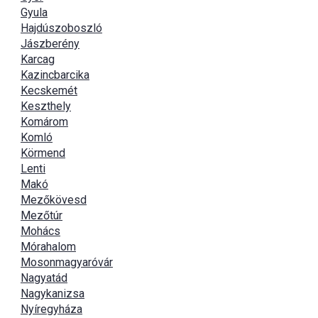
Gyula
Hajdúszoboszló
Jászberény
Karcag
Kazincbarcika
Kecskemét
Keszthely
Komárom
Komló
Körmend
Lenti
Makó
Mezőkövesd
Mezőtúr
Mohács
Mórahalom
Mosonmagyaróvár
Nagyatád
Nagykanizsa
Nyíregyháza