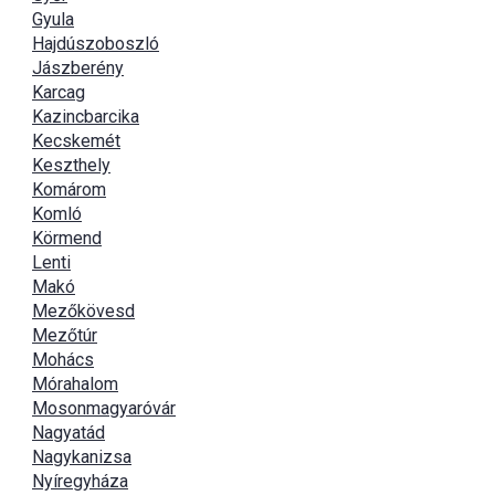
Gyula
Hajdúszoboszló
Jászberény
Karcag
Kazincbarcika
Kecskemét
Keszthely
Komárom
Komló
Körmend
Lenti
Makó
Mezőkövesd
Mezőtúr
Mohács
Mórahalom
Mosonmagyaróvár
Nagyatád
Nagykanizsa
Nyíregyháza