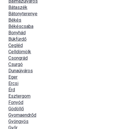
Balmazújváros
Bátaszék
Bátonyterenye
Békés
Békéscsaba
Bonyhád
Bükfürdő
Cegléd
Celldömölk
Csongrád
Csurgó
Dunaújváros
Eger
Ercsi
Érd
Esztergom
Fonyód
Gödöllő
Gyomaendrőd
Gyöngyös
Győr