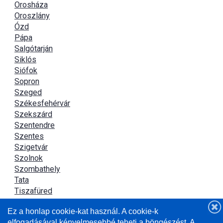
Orosháza
Oroszlány
Ózd
Pápa
Salgótarján
Siklós
Siófok
Sopron
Szeged
Székesfehérvár
Szekszárd
Szentendre
Szentes
Szigetvár
Szolnok
Szombathely
Tata
Tiszafüred
Tiszaújváros
Ez a honlap cookie-kat használ. A cookie-k
Újszász
elfogadásával kényelmesebbé teheti a böngészést. A