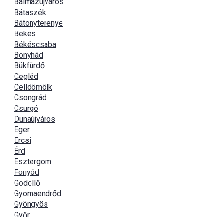
Balmazújváros
Bátaszék
Bátonyterenye
Békés
Békéscsaba
Bonyhád
Bükfürdő
Cegléd
Celldömölk
Csongrád
Csurgó
Dunaújváros
Eger
Ercsi
Érd
Esztergom
Fonyód
Gödöllő
Gyomaendrőd
Gyöngyös
Győr