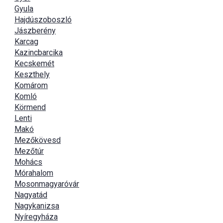
Gyula
Hajdúszoboszló
Jászberény
Karcag
Kazincbarcika
Kecskemét
Keszthely
Komárom
Komló
Körmend
Lenti
Makó
Mezőkövesd
Mezőtúr
Mohács
Mórahalom
Mosonmagyaróvár
Nagyatád
Nagykanizsa
Nyíregyháza