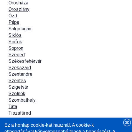
Orosháza
Oroszlány
Ózd
Pápa
Salgótarján
Siklós
Siófok
Sopron
Szeged
Székesfehérvár
Szekszárd
Szentendre
Szentes
Szigetvár
Szolnok
Szombathely
Tata
Tiszafüred
Tiszaújváros
Ez a honlap cookie-kat használ. A cookie-k
Újszász
elfogadásával kényelmesebbé teheti a böngészést. A