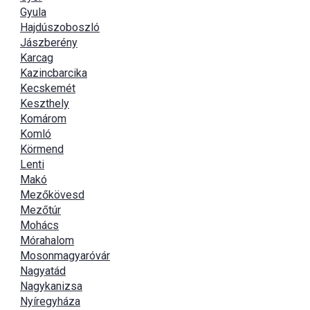
Gyula
Hajdúszoboszló
Jászberény
Karcag
Kazincbarcika
Kecskemét
Keszthely
Komárom
Komló
Körmend
Lenti
Makó
Mezőkövesd
Mezőtúr
Mohács
Mórahalom
Mosonmagyaróvár
Nagyatád
Nagykanizsa
Nyíregyháza