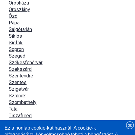
Orosháza
Oroszlány
Ózd
Pápa
Salgótarján
Siklós
Siófok
Sopron
Szeged
Székesfehérvár
Szekszárd
Szentendre
Szentes
Szigetvár
Szolnok
Szombathely
Tata
Tiszafüred
Tiszaújváros
Ez a honlap cookie-kat használ. A cookie-k
Újszász
elfogadásával kényelmesebbé teheti a böngészést. A