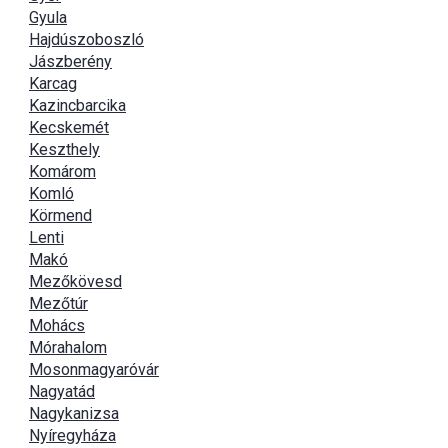
Gyula
Hajdúszoboszló
Jászberény
Karcag
Kazincbarcika
Kecskemét
Keszthely
Komárom
Komló
Körmend
Lenti
Makó
Mezőkövesd
Mezőtúr
Mohács
Mórahalom
Mosonmagyaróvár
Nagyatád
Nagykanizsa
Nyíregyháza