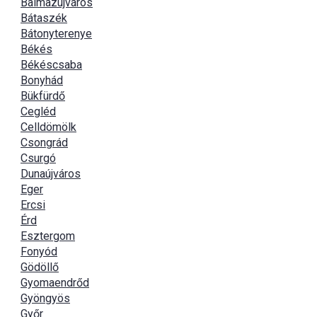
Balmazújváros
Bátaszék
Bátonyterenye
Békés
Békéscsaba
Bonyhád
Bükfürdő
Cegléd
Celldömölk
Csongrád
Csurgó
Dunaújváros
Eger
Ercsi
Érd
Esztergom
Fonyód
Gödöllő
Gyomaendrőd
Gyöngyös
Győr