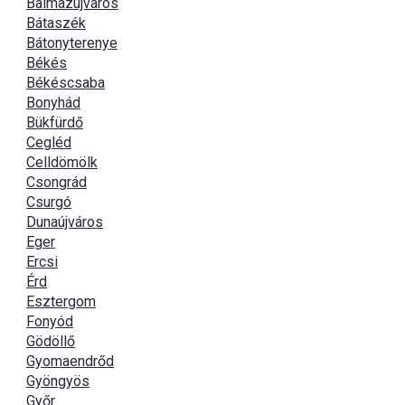
Balmazújváros
Bátaszék
Bátonyterenye
Békés
Békéscsaba
Bonyhád
Bükfürdő
Cegléd
Celldömölk
Csongrád
Csurgó
Dunaújváros
Eger
Ercsi
Érd
Esztergom
Fonyód
Gödöllő
Gyomaendrőd
Gyöngyös
Győr