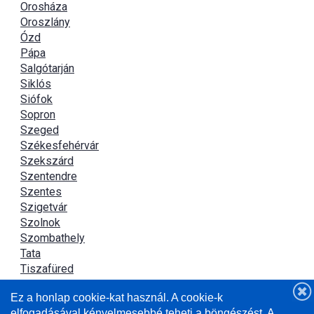
Orosháza
Oroszlány
Ózd
Pápa
Salgótarján
Siklós
Siófok
Sopron
Szeged
Székesfehérvár
Szekszárd
Szentendre
Szentes
Szigetvár
Szolnok
Szombathely
Tata
Tiszafüred
Tiszaújváros
Ez a honlap cookie-kat használ. A cookie-k
Újszász
elfogadásával kényelmesebbé teheti a böngészést. A