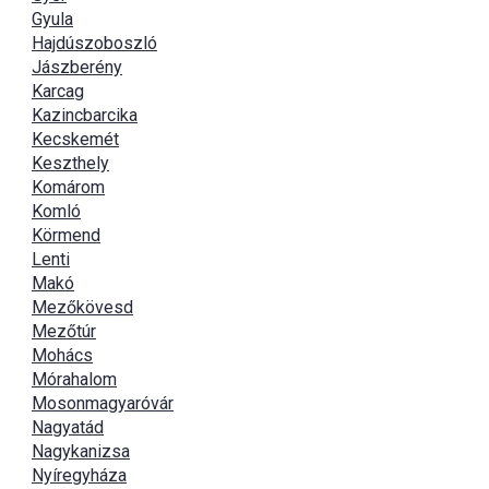
Gyula
Hajdúszoboszló
Jászberény
Karcag
Kazincbarcika
Kecskemét
Keszthely
Komárom
Komló
Körmend
Lenti
Makó
Mezőkövesd
Mezőtúr
Mohács
Mórahalom
Mosonmagyaróvár
Nagyatád
Nagykanizsa
Nyíregyháza