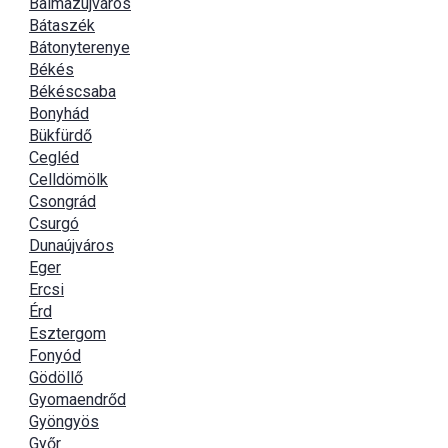
Balmazújváros
Bátaszék
Bátonyterenye
Békés
Békéscsaba
Bonyhád
Bükfürdő
Cegléd
Celldömölk
Csongrád
Csurgó
Dunaújváros
Eger
Ercsi
Érd
Esztergom
Fonyód
Gödöllő
Gyomaendrőd
Gyöngyös
Győr