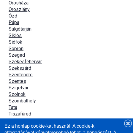
Orosháza
Oroszlány
Ózd
Pápa
Salgótarján
Siklós
Siófok
Sopron
Szeged
Székesfehérvár
Szekszárd
Szentendre
Szentes
Szigetvár
Szolnok
Szombathely
Tata
Tiszafüred
Tiszaújváros
Ez a honlap cookie-kat használ. A cookie-k
Újszász
elfogadásával kényelmesebbé teheti a böngészést. A