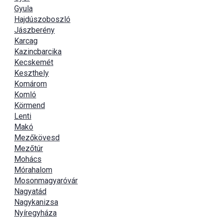
Gyula
Hajdúszoboszló
Jászberény
Karcag
Kazincbarcika
Kecskemét
Keszthely
Komárom
Komló
Körmend
Lenti
Makó
Mezőkövesd
Mezőtúr
Mohács
Mórahalom
Mosonmagyaróvár
Nagyatád
Nagykanizsa
Nyíregyháza