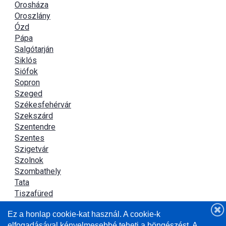
Orosháza
Oroszlány
Ózd
Pápa
Salgótarján
Siklós
Siófok
Sopron
Szeged
Székesfehérvár
Szekszárd
Szentendre
Szentes
Szigetvár
Szolnok
Szombathely
Tata
Tiszafüred
Tiszaújváros
Ez a honlap cookie-kat használ. A cookie-k
Újszász
elfogadásával kényelmesebbé teheti a böngészést. A