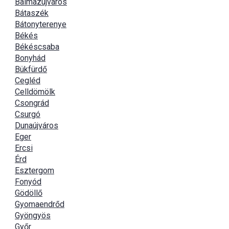
Balmazújváros
Bátaszék
Bátonyterenye
Békés
Békéscsaba
Bonyhád
Bükfürdő
Cegléd
Celldömölk
Csongrád
Csurgó
Dunaújváros
Eger
Ercsi
Érd
Esztergom
Fonyód
Gödöllő
Gyomaendrőd
Gyöngyös
Győr