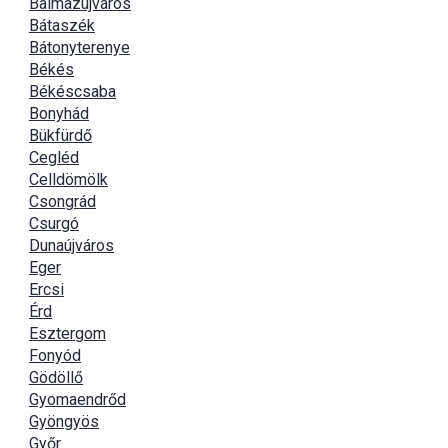
Balmazújváros
Bátaszék
Bátonyterenye
Békés
Békéscsaba
Bonyhád
Bükfürdő
Cegléd
Celldömölk
Csongrád
Csurgó
Dunaújváros
Eger
Ercsi
Érd
Esztergom
Fonyód
Gödöllő
Gyomaendrőd
Gyöngyös
Győr