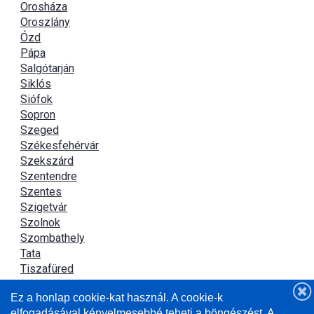
Orosháza
Oroszlány
Ózd
Pápa
Salgótarján
Siklós
Siófok
Sopron
Szeged
Székesfehérvár
Szekszárd
Szentendre
Szentes
Szigetvár
Szolnok
Szombathely
Tata
Tiszafüred
Tiszaújváros
Ez a honlap cookie-kat használ. A cookie-k
Újszász
elfogadásával kényelmesebbé teheti a böngészést. A