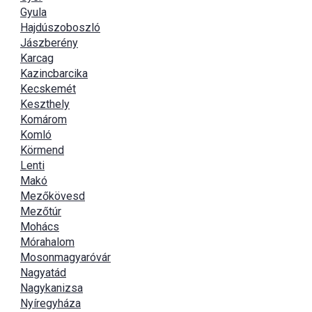
Gyula
Hajdúszoboszló
Jászberény
Karcag
Kazincbarcika
Kecskemét
Keszthely
Komárom
Komló
Körmend
Lenti
Makó
Mezőkövesd
Mezőtúr
Mohács
Mórahalom
Mosonmagyaróvár
Nagyatád
Nagykanizsa
Nyíregyháza