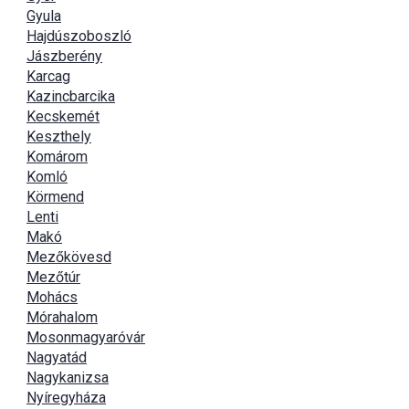
Gyula
Hajdúszoboszló
Jászberény
Karcag
Kazincbarcika
Kecskemét
Keszthely
Komárom
Komló
Körmend
Lenti
Makó
Mezőkövesd
Mezőtúr
Mohács
Mórahalom
Mosonmagyaróvár
Nagyatád
Nagykanizsa
Nyíregyháza