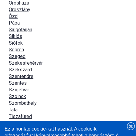
Orosháza
Oroszlány
Ózd
Pápa
Salgótarján
Siklós
Siófok
Sopron
Szeged
Székesfehérvár
Szekszárd
Szentendre
Szentes
Szigetvár
Szolnok
Szombathely
Tata
Tiszafüred
Tiszaújváros
Ez a honlap cookie-kat használ. A cookie-k
Újszász
elfogadásával kényelmesebbé teheti a böngészést. A