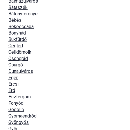
Balmazújváros
Bátaszék
Bátonyterenye
Békés
Békéscsaba
Bonyhád
Bükfürdő
Cegléd
Celldömölk
Csongrád
Csurgó
Dunaújváros
Eger
Ercsi
Érd
Esztergom
Fonyód
Gödöllő
Gyomaendrőd
Gyöngyös
Győr