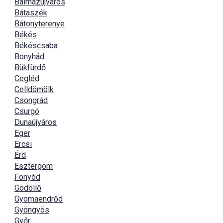
Balmazújváros
Bátaszék
Bátonyterenye
Békés
Békéscsaba
Bonyhád
Bükfürdő
Cegléd
Celldömölk
Csongrád
Csurgó
Dunaújváros
Eger
Ercsi
Érd
Esztergom
Fonyód
Gödöllő
Gyomaendrőd
Gyöngyös
Győr