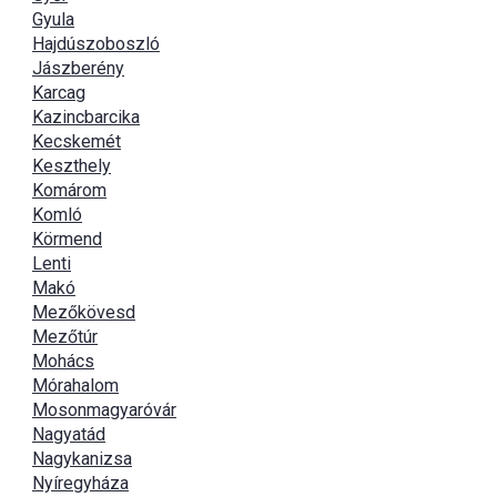
Gyula
Hajdúszoboszló
Jászberény
Karcag
Kazincbarcika
Kecskemét
Keszthely
Komárom
Komló
Körmend
Lenti
Makó
Mezőkövesd
Mezőtúr
Mohács
Mórahalom
Mosonmagyaróvár
Nagyatád
Nagykanizsa
Nyíregyháza