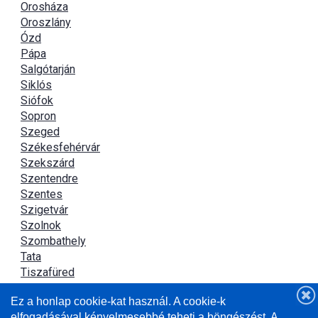
Orosháza
Oroszlány
Ózd
Pápa
Salgótarján
Siklós
Siófok
Sopron
Szeged
Székesfehérvár
Szekszárd
Szentendre
Szentes
Szigetvár
Szolnok
Szombathely
Tata
Tiszafüred
Tiszaújváros
Ez a honlap cookie-kat használ. A cookie-k
Újszász
elfogadásával kényelmesebbé teheti a böngészést. A