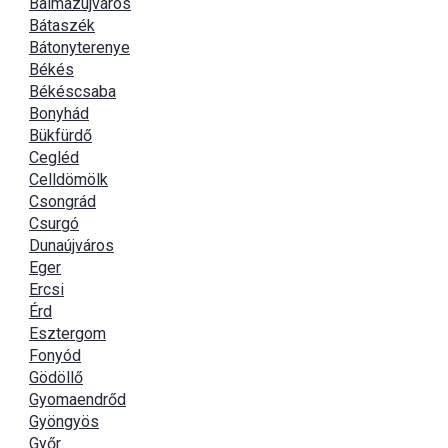
Balmazújváros
Bátaszék
Bátonyterenye
Békés
Békéscsaba
Bonyhád
Bükfürdő
Cegléd
Celldömölk
Csongrád
Csurgó
Dunaújváros
Eger
Ercsi
Érd
Esztergom
Fonyód
Gödöllő
Gyomaendrőd
Gyöngyös
Győr