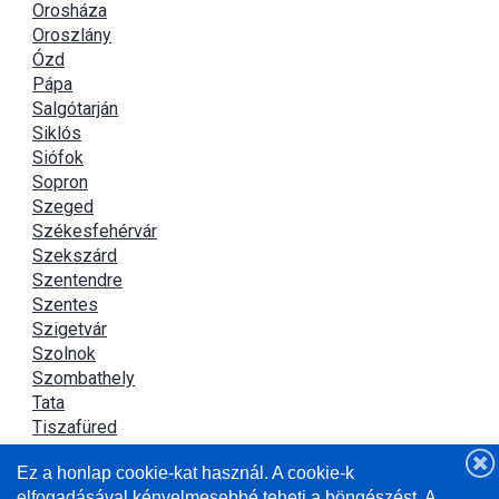
Orosháza
Oroszlány
Ózd
Pápa
Salgótarján
Siklós
Siófok
Sopron
Szeged
Székesfehérvár
Szekszárd
Szentendre
Szentes
Szigetvár
Szolnok
Szombathely
Tata
Tiszafüred
Tiszaújváros
Ez a honlap cookie-kat használ. A cookie-k
Újszász
elfogadásával kényelmesebbé teheti a böngészést. A