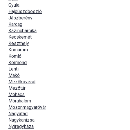
Gyula
Hajdúszoboszló
Jászberény
Karcag
Kazincbarcika
Kecskemét
Keszthely
Komárom
Komló
Körmend
Lenti
Makó
Mezőkövesd
Mezőtúr
Mohács
Mórahalom
Mosonmagyaróvár
Nagyatád
Nagykanizsa
Nyíregyháza