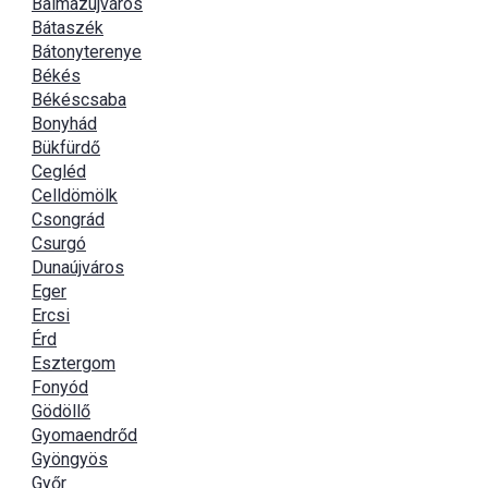
Balmazújváros
Bátaszék
Bátonyterenye
Békés
Békéscsaba
Bonyhád
Bükfürdő
Cegléd
Celldömölk
Csongrád
Csurgó
Dunaújváros
Eger
Ercsi
Érd
Esztergom
Fonyód
Gödöllő
Gyomaendrőd
Gyöngyös
Győr