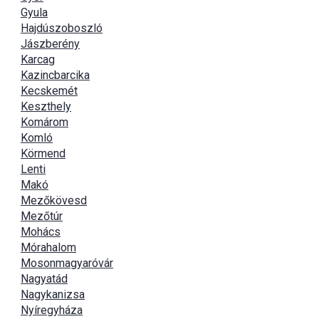
Gyula
Hajdúszoboszló
Jászberény
Karcag
Kazincbarcika
Kecskemét
Keszthely
Komárom
Komló
Körmend
Lenti
Makó
Mezőkövesd
Mezőtúr
Mohács
Mórahalom
Mosonmagyaróvár
Nagyatád
Nagykanizsa
Nyíregyháza