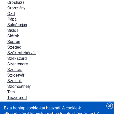
Orosháza
Oroszlány
Ózd
Pápa
Salgótarján
Siklós
Siófok
Sopron
Szeged
Székesfehérvár
Szekszárd
Szentendre
Szentes
Szigetvár
Szolnok
Szombathely
Tata
Tiszafüred
Tiszaújváros
Ez a honlap cookie-kat használ. A cookie-k
Újszász
elfogadásával kényelmesebbé teheti a böngészést. A