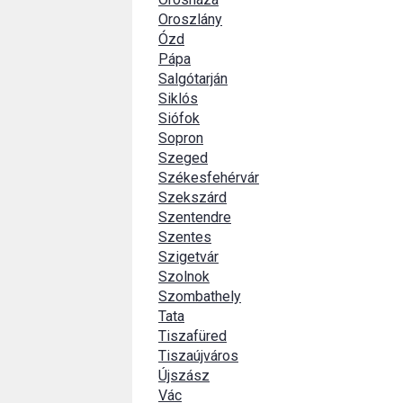
Oroszlány
Ózd
Pápa
Salgótarján
Siklós
Siófok
Sopron
Szeged
Székesfehérvár
Szekszárd
Szentendre
Szentes
Szigetvár
Szolnok
Szombathely
Tata
Tiszafüred
Tiszaújváros
Újszász
Vác