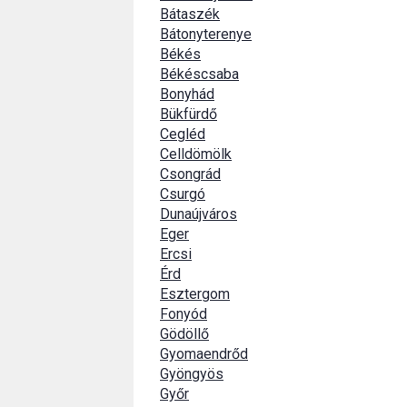
Bátaszék
Bátonyterenye
Békés
Békéscsaba
Bonyhád
Bükfürdő
Cegléd
Celldömölk
Csongrád
Csurgó
Dunaújváros
Eger
Ercsi
Érd
Esztergom
Fonyód
Gödöllő
Gyomaendrőd
Gyöngyös
Győr