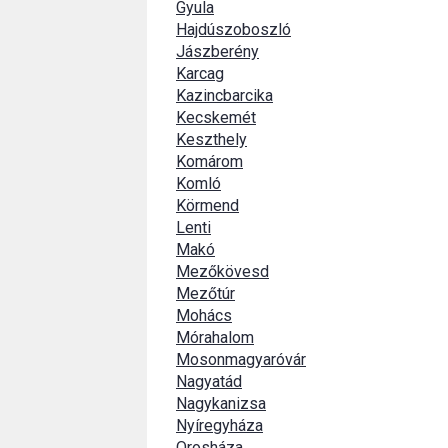
Gyula
Hajdúszoboszló
Jászberény
Karcag
Kazincbarcika
Kecskemét
Keszthely
Komárom
Komló
Körmend
Lenti
Makó
Mezőkövesd
Mezőtúr
Mohács
Mórahalom
Mosonmagyaróvár
Nagyatád
Nagykanizsa
Nyíregyháza
Orosháza