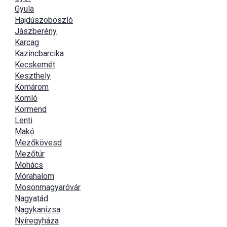
Gyula
Hajdúszoboszló
Jászberény
Karcag
Kazincbarcika
Kecskemét
Keszthely
Komárom
Komló
Körmend
Lenti
Makó
Mezőkövesd
Mezőtúr
Mohács
Mórahalom
Mosonmagyaróvár
Nagyatád
Nagykanizsa
Nyíregyháza