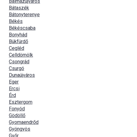
Balmazújváros
Bátaszék
Bátonyterenye
Békés
Békéscsaba
Bonyhád
Bükfürdő
Cegléd
Celldömölk
Csongrád
Csurgó
Dunaújváros
Eger
Ercsi
Érd
Esztergom
Fonyód
Gödöllő
Gyomaendrőd
Gyöngyös
Győr