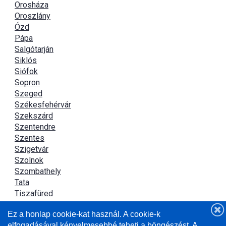
Orosháza
Oroszlány
Ózd
Pápa
Salgótarján
Siklós
Siófok
Sopron
Szeged
Székesfehérvár
Szekszárd
Szentendre
Szentes
Szigetvár
Szolnok
Szombathely
Tata
Tiszafüred
Tiszaújváros
Ez a honlap cookie-kat használ. A cookie-k
Újszász
elfogadásával kényelmesebbé teheti a böngészést. A