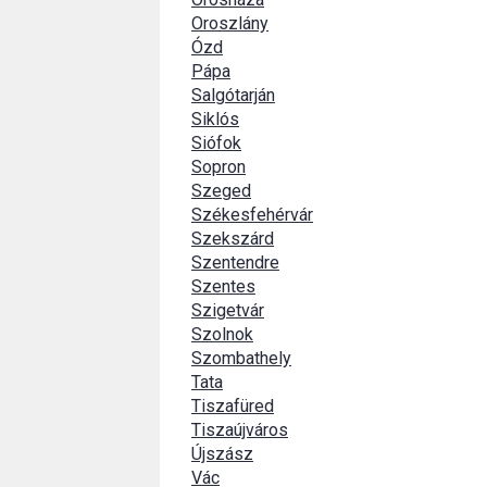
Oroszlány
Ózd
Pápa
Salgótarján
Siklós
Siófok
Sopron
Szeged
Székesfehérvár
Szekszárd
Szentendre
Szentes
Szigetvár
Szolnok
Szombathely
Tata
Tiszafüred
Tiszaújváros
Újszász
Vác