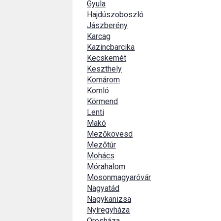
Gyula
Hajdúszoboszló
Jászberény
Karcag
Kazincbarcika
Kecskemét
Keszthely
Komárom
Komló
Körmend
Lenti
Makó
Mezőkövesd
Mezőtúr
Mohács
Mórahalom
Mosonmagyaróvár
Nagyatád
Nagykanizsa
Nyíregyháza
Orosháza