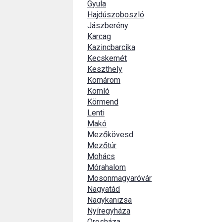
Gyula
Hajdúszoboszló
Jászberény
Karcag
Kazincbarcika
Kecskemét
Keszthely
Komárom
Komló
Körmend
Lenti
Makó
Mezőkövesd
Mezőtúr
Mohács
Mórahalom
Mosonmagyaróvár
Nagyatád
Nagykanizsa
Nyíregyháza
Orosháza