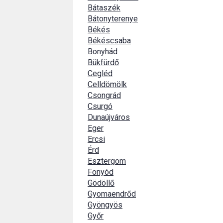
Bátaszék
Bátonyterenye
Békés
Békéscsaba
Bonyhád
Bükfürdő
Cegléd
Celldömölk
Csongrád
Csurgó
Dunaújváros
Eger
Ercsi
Érd
Esztergom
Fonyód
Gödöllő
Gyomaendrőd
Gyöngyös
Győr