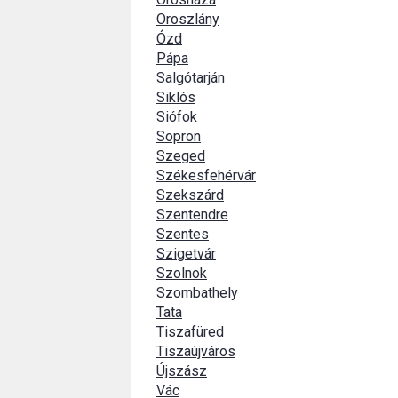
Oroszlány
Ózd
Pápa
Salgótarján
Siklós
Siófok
Sopron
Szeged
Székesfehérvár
Szekszárd
Szentendre
Szentes
Szigetvár
Szolnok
Szombathely
Tata
Tiszafüred
Tiszaújváros
Újszász
Vác