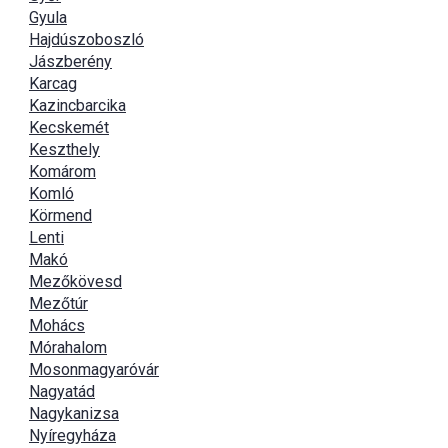
Gyula
Hajdúszoboszló
Jászberény
Karcag
Kazincbarcika
Kecskemét
Keszthely
Komárom
Komló
Körmend
Lenti
Makó
Mezőkövesd
Mezőtúr
Mohács
Mórahalom
Mosonmagyaróvár
Nagyatád
Nagykanizsa
Nyíregyháza