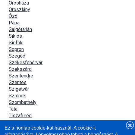
Orosháza
Oroszlány
Ózd
Pápa
Salgótarján
Siklós
Siófok
Sopron
Szeged
Székesfehérvár
Szekszárd
Szentendre
Szentes
Szigetvár
Szolnok
Szombathely
Tata
Tiszafüred
Tiszaújváros
Ez a honlap cookie-kat használ. A cookie-k
Újszász
elfogadásával kényelmesebbé teheti a böngészést. A