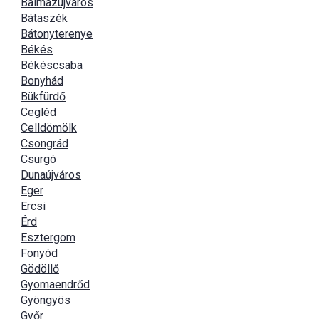
Balmazújváros
Bátaszék
Bátonyterenye
Békés
Békéscsaba
Bonyhád
Bükfürdő
Cegléd
Celldömölk
Csongrád
Csurgó
Dunaújváros
Eger
Ercsi
Érd
Esztergom
Fonyód
Gödöllő
Gyomaendrőd
Gyöngyös
Győr