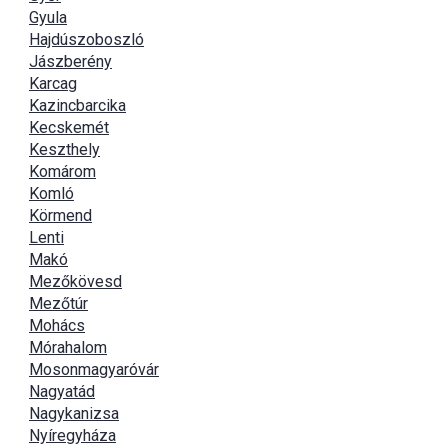
Gyula
Hajdúszoboszló
Jászberény
Karcag
Kazincbarcika
Kecskemét
Keszthely
Komárom
Komló
Körmend
Lenti
Makó
Mezőkövesd
Mezőtúr
Mohács
Mórahalom
Mosonmagyaróvár
Nagyatád
Nagykanizsa
Nyíregyháza