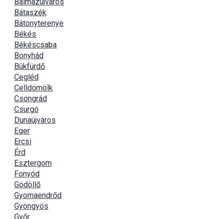
Balmazújváros
Bátaszék
Bátonyterenye
Békés
Békéscsaba
Bonyhád
Bükfürdő
Cegléd
Celldömölk
Csongrád
Csurgó
Dunaújváros
Eger
Ercsi
Érd
Esztergom
Fonyód
Gödöllő
Gyomaendrőd
Gyöngyös
Győr