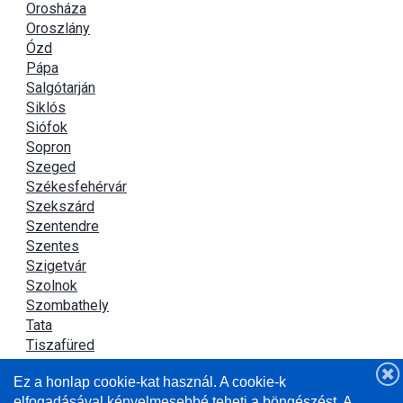
Orosháza
Oroszlány
Ózd
Pápa
Salgótarján
Siklós
Siófok
Sopron
Szeged
Székesfehérvár
Szekszárd
Szentendre
Szentes
Szigetvár
Szolnok
Szombathely
Tata
Tiszafüred
Tiszaújváros
Ez a honlap cookie-kat használ. A cookie-k
Újszász
elfogadásával kényelmesebbé teheti a böngészést. A