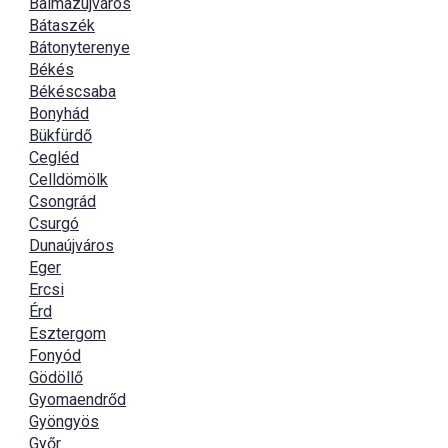
Balmazújváros
Bátaszék
Bátonyterenye
Békés
Békéscsaba
Bonyhád
Bükfürdő
Cegléd
Celldömölk
Csongrád
Csurgó
Dunaújváros
Eger
Ercsi
Érd
Esztergom
Fonyód
Gödöllő
Gyomaendrőd
Gyöngyös
Győr