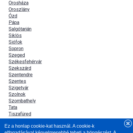
Orosháza
Oroszlány
Ózd
Pápa
Salgótarján
Siklós
Siófok
Sopron
Szeged
Székesfehérvár
Szekszárd
Szentendre
Szentes
Szigetvár
Szolnok
Szombathely
Tata
Tiszafüred
Tiszaújváros
Ez a honlap cookie-kat használ. A cookie-k
Újszász
elfogadásával kényelmesebbé teheti a böngészést. A