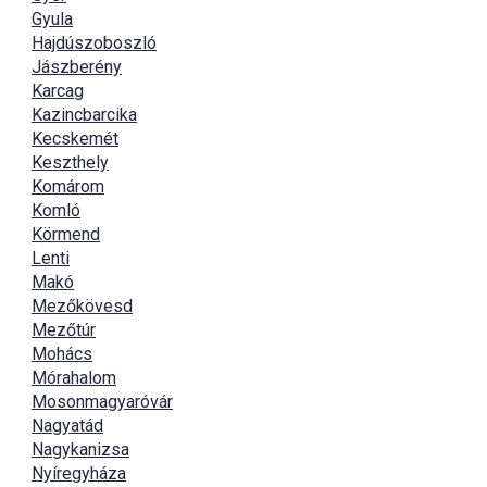
Gyula
Hajdúszoboszló
Jászberény
Karcag
Kazincbarcika
Kecskemét
Keszthely
Komárom
Komló
Körmend
Lenti
Makó
Mezőkövesd
Mezőtúr
Mohács
Mórahalom
Mosonmagyaróvár
Nagyatád
Nagykanizsa
Nyíregyháza