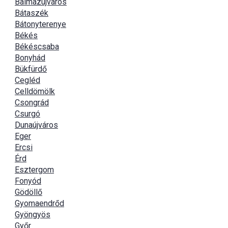
Balmazújváros
Bátaszék
Bátonyterenye
Békés
Békéscsaba
Bonyhád
Bükfürdő
Cegléd
Celldömölk
Csongrád
Csurgó
Dunaújváros
Eger
Ercsi
Érd
Esztergom
Fonyód
Gödöllő
Gyomaendrőd
Gyöngyös
Győr