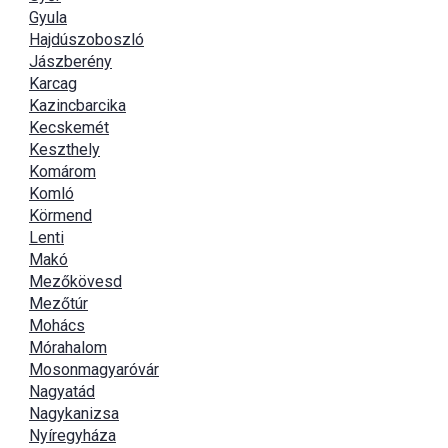
Gyula
Hajdúszoboszló
Jászberény
Karcag
Kazincbarcika
Kecskemét
Keszthely
Komárom
Komló
Körmend
Lenti
Makó
Mezőkövesd
Mezőtúr
Mohács
Mórahalom
Mosonmagyaróvár
Nagyatád
Nagykanizsa
Nyíregyháza