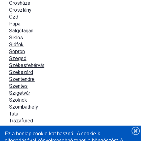
Orosháza
Oroszlány
Ózd
Pápa
Salgótarján
Siklós
Siófok
Sopron
Szeged
Székesfehérvár
Szekszárd
Szentendre
Szentes
Szigetvár
Szolnok
Szombathely
Tata
Tiszafüred
Tiszaújváros
Ez a honlap cookie-kat használ. A cookie-k
Újszász
elfogadásával kényelmesebbé teheti a böngészést. A