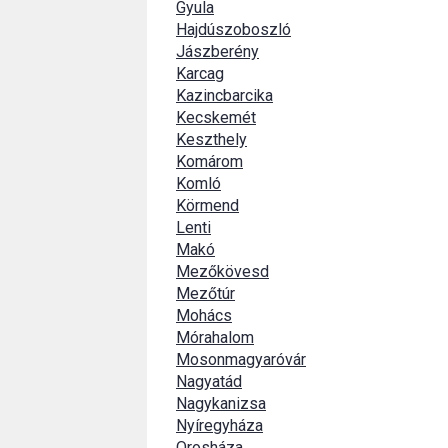
Gyula
Hajdúszoboszló
Jászberény
Karcag
Kazincbarcika
Kecskemét
Keszthely
Komárom
Komló
Körmend
Lenti
Makó
Mezőkövesd
Mezőtúr
Mohács
Mórahalom
Mosonmagyaróvár
Nagyatád
Nagykanizsa
Nyíregyháza
Orosháza