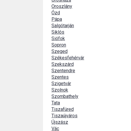
Oroszlány
Ózd
Pápa
Salgótarján
Siklós
Siófok
Sopron
Szeged
Székesfehérvár
Szekszárd
Szentendre
Szentes
Szigetvár
Szolnok
Szombathely
Tata
Tiszafüred
Tiszaújváros
Újszász
Vác