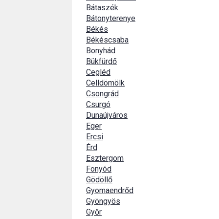
Bátaszék
Bátonyterenye
Békés
Békéscsaba
Bonyhád
Bükfürdő
Cegléd
Celldömölk
Csongrád
Csurgó
Dunaújváros
Eger
Ercsi
Érd
Esztergom
Fonyód
Gödöllő
Gyomaendrőd
Gyöngyös
Győr