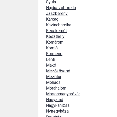
Gyula
Hajdúszoboszló
Jászberény
Karcag
Kazincbarcika
Kecskemét
Keszthely
Komárom
Komló
Körmend
Lenti
Makó
Mezőkövesd
Mezőtúr
Mohács
Mórahalom
Mosonmagyaróvár
Nagyatád
Nagykanizsa
Nyíregyháza
Orosháza