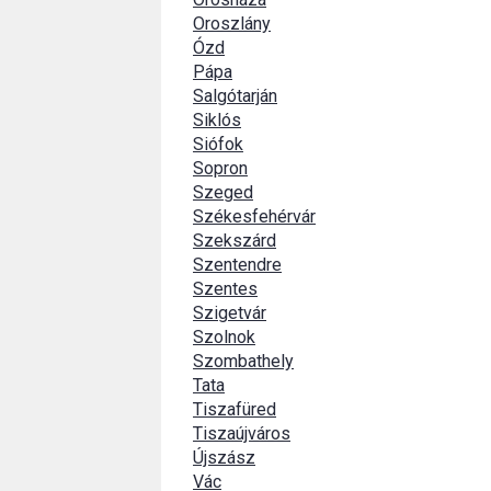
Oroszlány
Ózd
Pápa
Salgótarján
Siklós
Siófok
Sopron
Szeged
Székesfehérvár
Szekszárd
Szentendre
Szentes
Szigetvár
Szolnok
Szombathely
Tata
Tiszafüred
Tiszaújváros
Újszász
Vác