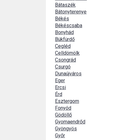
Bátaszék
Bátonyterenye
Békés
Békéscsaba
Bonyhád
Bükfürdő
Cegléd
Celldömölk
Csongrád
Csurgó
Dunaújváros
Eger
Ercsi
Érd
Esztergom
Fonyód
Gödöllő
Gyomaendrőd
Gyöngyös
Győr