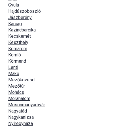
Gyula
Hajdúszoboszló
Jászberény
Karcag
Kazincbarcika
Kecskemét
Keszthely
Komárom
Komló
Körmend
Lenti
Makó
Mezőkövesd
Mezőtúr
Mohács
Mórahalom
Mosonmagyaróvár
Nagyatád
Nagykanizsa
Nyíregyháza