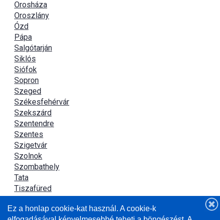
Orosháza
Oroszlány
Ózd
Pápa
Salgótarján
Siklós
Siófok
Sopron
Szeged
Székesfehérvár
Szekszárd
Szentendre
Szentes
Szigetvár
Szolnok
Szombathely
Tata
Tiszafüred
Tiszaújváros
Ez a honlap cookie-kat használ. A cookie-k
Újszász
elfogadásával kényelmesebbé teheti a böngészést. A