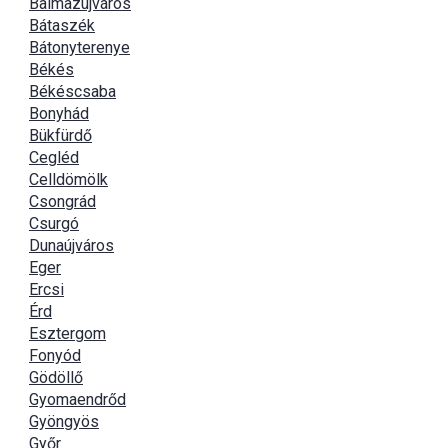
Balmazújváros
Bátaszék
Bátonyterenye
Békés
Békéscsaba
Bonyhád
Bükfürdő
Cegléd
Celldömölk
Csongrád
Csurgó
Dunaújváros
Eger
Ercsi
Érd
Esztergom
Fonyód
Gödöllő
Gyomaendrőd
Gyöngyös
Győr