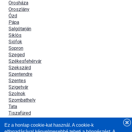
Orosháza
Oroszlány
Ózd
Pápa
Salgótarján
Siklós
Siófok
Sopron
Szeged
Székesfehérvár
Szekszárd
Szentendre
Szentes
Szigetvár
Szolnok
Szombathely
Tata
Tiszafüred
Tiszaújváros
Ez a honlap cookie-kat használ. A cookie-k
Újszász
elfogadásával kényelmesebbé teheti a böngészést. A