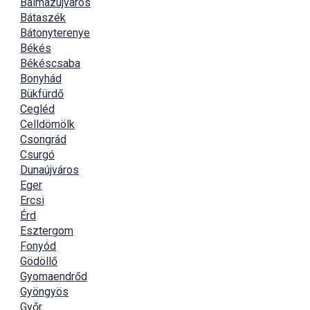
Balmazújváros
Bátaszék
Bátonyterenye
Békés
Békéscsaba
Bonyhád
Bükfürdő
Cegléd
Celldömölk
Csongrád
Csurgó
Dunaújváros
Eger
Ercsi
Érd
Esztergom
Fonyód
Gödöllő
Gyomaendrőd
Gyöngyös
Győr