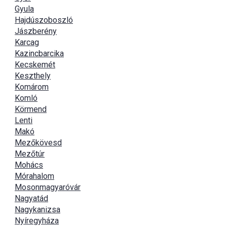
Gyula
Hajdúszoboszló
Jászberény
Karcag
Kazincbarcika
Kecskemét
Keszthely
Komárom
Komló
Körmend
Lenti
Makó
Mezőkövesd
Mezőtúr
Mohács
Mórahalom
Mosonmagyaróvár
Nagyatád
Nagykanizsa
Nyíregyháza