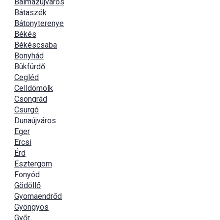
Balmazújváros
Bátaszék
Bátonyterenye
Békés
Békéscsaba
Bonyhád
Bükfürdő
Cegléd
Celldömölk
Csongrád
Csurgó
Dunaújváros
Eger
Ercsi
Érd
Esztergom
Fonyód
Gödöllő
Gyomaendrőd
Gyöngyös
Győr