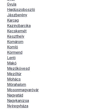
Gyula
Hajdúszoboszló
Jászberény
Karcag
Kazincbarcika
Kecskemét
Keszthely
Komárom
Komló
Körmend
Lenti
Makó
Mezőkövesd
Mezőtúr
Mohács
Mórahalom
Mosonmagyaróvár
Nagyatád
Nagykanizsa
Nyíregyháza