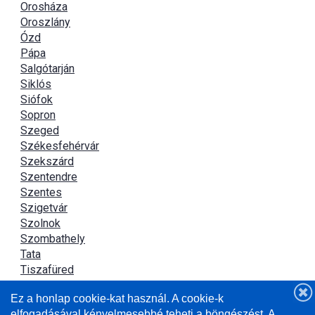
Orosháza
Oroszlány
Ózd
Pápa
Salgótarján
Siklós
Siófok
Sopron
Szeged
Székesfehérvár
Szekszárd
Szentendre
Szentes
Szigetvár
Szolnok
Szombathely
Tata
Tiszafüred
Tiszaújváros
Ez a honlap cookie-kat használ. A cookie-k
Újszász
elfogadásával kényelmesebbé teheti a böngészést. A