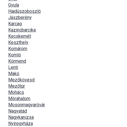
Gyula
Hajdúszoboszló
Jászberény
Karcag
Kazincbarcika
Kecskemét
Keszthely
Komárom
Komló
Körmend
Lenti
Makó
Mezőkövesd
Mezőtúr
Mohács
Mórahalom
Mosonmagyaróvár
Nagyatád
Nagykanizsa
Nyíregyháza