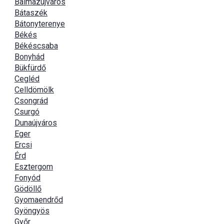
Balmazújváros
Bátaszék
Bátonyterenye
Békés
Békéscsaba
Bonyhád
Bükfürdő
Cegléd
Celldömölk
Csongrád
Csurgó
Dunaújváros
Eger
Ercsi
Érd
Esztergom
Fonyód
Gödöllő
Gyomaendrőd
Gyöngyös
Győr