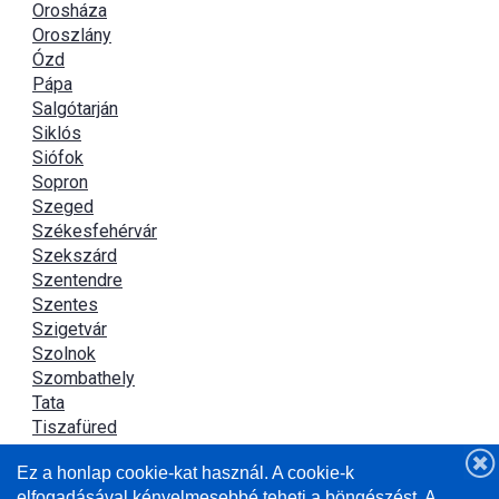
Orosháza
Oroszlány
Ózd
Pápa
Salgótarján
Siklós
Siófok
Sopron
Szeged
Székesfehérvár
Szekszárd
Szentendre
Szentes
Szigetvár
Szolnok
Szombathely
Tata
Tiszafüred
Tiszaújváros
Ez a honlap cookie-kat használ. A cookie-k
Újszász
elfogadásával kényelmesebbé teheti a böngészést. A