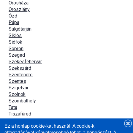
Orosháza
Oroszlány
Ózd
Pápa
Salgótarján
Siklós
Siófok
Sopron
Szeged
Székesfehérvár
Szekszárd
Szentendre
Szentes
Szigetvár
Szolnok
Szombathely
Tata
Tiszafüred
Tiszaújváros
Ez a honlap cookie-kat használ. A cookie-k
Újszász
elfogadásával kényelmesebbé teheti a böngészést. A