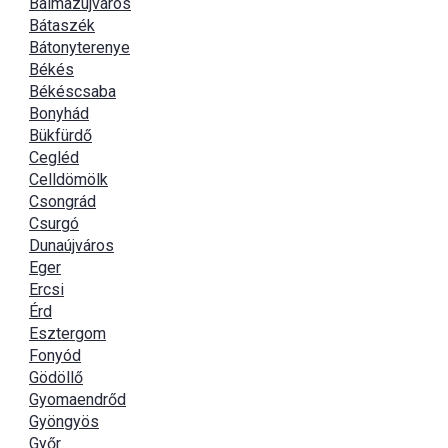
Balmazújváros
Bátaszék
Bátonyterenye
Békés
Békéscsaba
Bonyhád
Bükfürdő
Cegléd
Celldömölk
Csongrád
Csurgó
Dunaújváros
Eger
Ercsi
Érd
Esztergom
Fonyód
Gödöllő
Gyomaendrőd
Gyöngyös
Győr