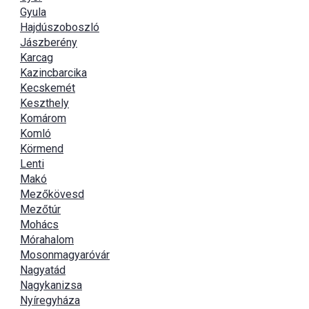
Gyula
Hajdúszoboszló
Jászberény
Karcag
Kazincbarcika
Kecskemét
Keszthely
Komárom
Komló
Körmend
Lenti
Makó
Mezőkövesd
Mezőtúr
Mohács
Mórahalom
Mosonmagyaróvár
Nagyatád
Nagykanizsa
Nyíregyháza