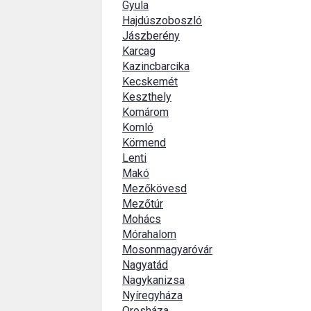
Gyula
Hajdúszoboszló
Jászberény
Karcag
Kazincbarcika
Kecskemét
Keszthely
Komárom
Komló
Körmend
Lenti
Makó
Mezőkövesd
Mezőtúr
Mohács
Mórahalom
Mosonmagyaróvár
Nagyatád
Nagykanizsa
Nyíregyháza
Orosháza