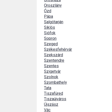
Oroszlány
Ózd
Pápa
Salgótarján
Siklós
Siófok
Sopron
Szeged
Székesfehérvár
Szekszárd
Szentendre
Szentes
Szigetvár
Szolnok
Szombathely
Tata
Tiszafüred
Tiszaújváros
Újszász
Vác