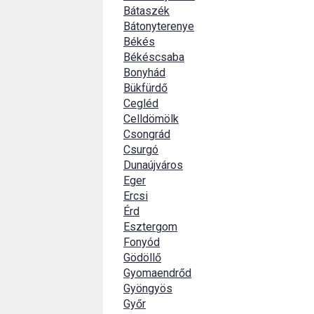
Bátaszék
Bátonyterenye
Békés
Békéscsaba
Bonyhád
Bükfürdő
Cegléd
Celldömölk
Csongrád
Csurgó
Dunaújváros
Eger
Ercsi
Érd
Esztergom
Fonyód
Gödöllő
Gyomaendrőd
Gyöngyös
Győr