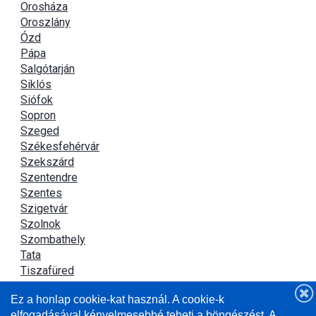
Orosháza
Oroszlány
Ózd
Pápa
Salgótarján
Siklós
Siófok
Sopron
Szeged
Székesfehérvár
Szekszárd
Szentendre
Szentes
Szigetvár
Szolnok
Szombathely
Tata
Tiszafüred
Tiszaújváros
Ez a honlap cookie-kat használ. A cookie-k
Újszász
elfogadásával kényelmesebbé teheti a böngészést. A