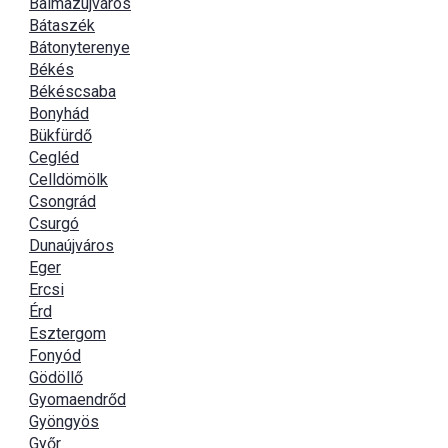
Balmazújváros
Bátaszék
Bátonyterenye
Békés
Békéscsaba
Bonyhád
Bükfürdő
Cegléd
Celldömölk
Csongrád
Csurgó
Dunaújváros
Eger
Ercsi
Érd
Esztergom
Fonyód
Gödöllő
Gyomaendrőd
Gyöngyös
Győr