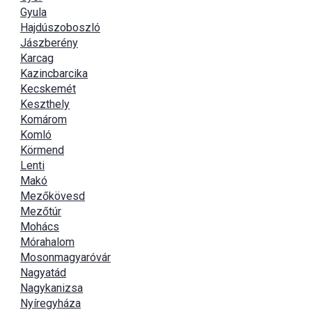
Gyula
Hajdúszoboszló
Jászberény
Karcag
Kazincbarcika
Kecskemét
Keszthely
Komárom
Komló
Körmend
Lenti
Makó
Mezőkövesd
Mezőtúr
Mohács
Mórahalom
Mosonmagyaróvár
Nagyatád
Nagykanizsa
Nyíregyháza