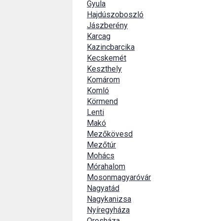
Gyula
Hajdúszoboszló
Jászberény
Karcag
Kazincbarcika
Kecskemét
Keszthely
Komárom
Komló
Körmend
Lenti
Makó
Mezőkövesd
Mezőtúr
Mohács
Mórahalom
Mosonmagyaróvár
Nagyatád
Nagykanizsa
Nyíregyháza
Orosháza