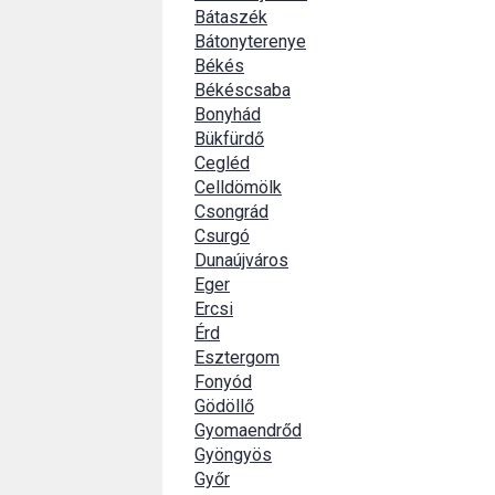
Bátaszék
Bátonyterenye
Békés
Békéscsaba
Bonyhád
Bükfürdő
Cegléd
Celldömölk
Csongrád
Csurgó
Dunaújváros
Eger
Ercsi
Érd
Esztergom
Fonyód
Gödöllő
Gyomaendrőd
Gyöngyös
Győr