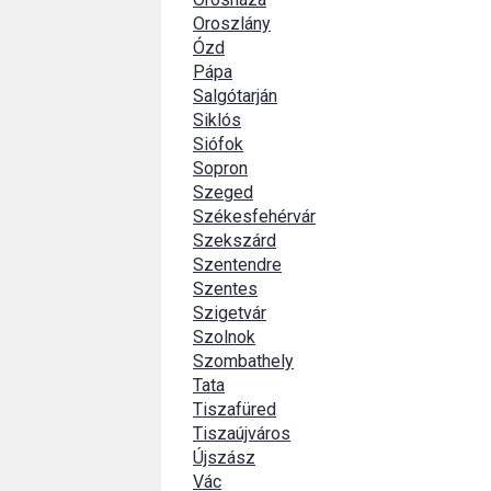
Oroszlány
Ózd
Pápa
Salgótarján
Siklós
Siófok
Sopron
Szeged
Székesfehérvár
Szekszárd
Szentendre
Szentes
Szigetvár
Szolnok
Szombathely
Tata
Tiszafüred
Tiszaújváros
Újszász
Vác