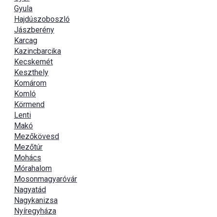
Gyula
Hajdúszoboszló
Jászberény
Karcag
Kazincbarcika
Kecskemét
Keszthely
Komárom
Komló
Körmend
Lenti
Makó
Mezőkövesd
Mezőtúr
Mohács
Mórahalom
Mosonmagyaróvár
Nagyatád
Nagykanizsa
Nyíregyháza