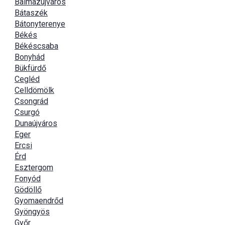
Balmazújváros
Bátaszék
Bátonyterenye
Békés
Békéscsaba
Bonyhád
Bükfürdő
Cegléd
Celldömölk
Csongrád
Csurgó
Dunaújváros
Eger
Ercsi
Érd
Esztergom
Fonyód
Gödöllő
Gyomaendrőd
Gyöngyös
Győr