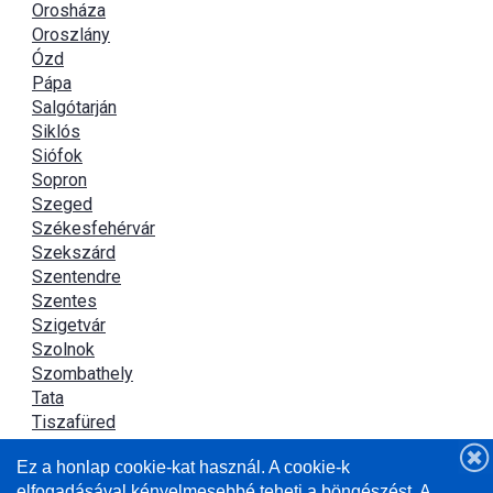
Orosháza
Oroszlány
Ózd
Pápa
Salgótarján
Siklós
Siófok
Sopron
Szeged
Székesfehérvár
Szekszárd
Szentendre
Szentes
Szigetvár
Szolnok
Szombathely
Tata
Tiszafüred
Tiszaújváros
Ez a honlap cookie-kat használ. A cookie-k
Újszász
elfogadásával kényelmesebbé teheti a böngészést. A