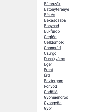
Bátaszék
Bátonyterenye
Békés
Békéscsaba
Bonyhád
Bükfürdő
Cegléd
Celldömölk
Csongrád
Csurgó
Dunaújváros
Eger
Ercsi
Érd
Esztergom
Fonyód
Gödöllő
Gyomaendrőd
Gyöngyös
Győr