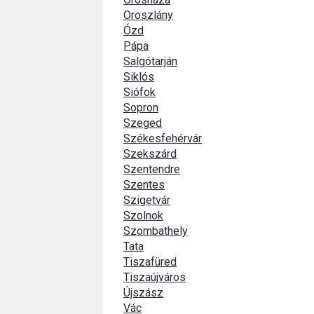
Oroszlány
Ózd
Pápa
Salgótarján
Siklós
Siófok
Sopron
Szeged
Székesfehérvár
Szekszárd
Szentendre
Szentes
Szigetvár
Szolnok
Szombathely
Tata
Tiszafüred
Tiszaújváros
Újszász
Vác