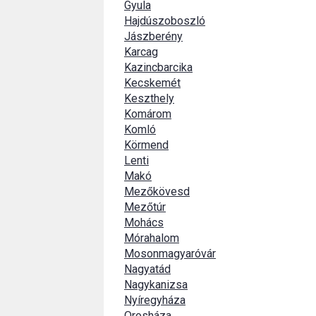
Gyula
Hajdúszoboszló
Jászberény
Karcag
Kazincbarcika
Kecskemét
Keszthely
Komárom
Komló
Körmend
Lenti
Makó
Mezőkövesd
Mezőtúr
Mohács
Mórahalom
Mosonmagyaróvár
Nagyatád
Nagykanizsa
Nyíregyháza
Orosháza