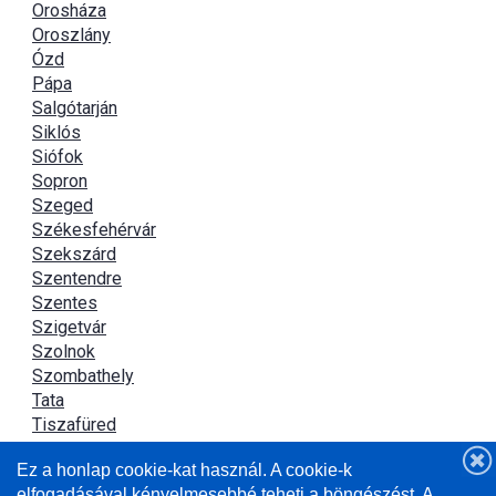
Orosháza
Oroszlány
Ózd
Pápa
Salgótarján
Siklós
Siófok
Sopron
Szeged
Székesfehérvár
Szekszárd
Szentendre
Szentes
Szigetvár
Szolnok
Szombathely
Tata
Tiszafüred
Tiszaújváros
Ez a honlap cookie-kat használ. A cookie-k
Újszász
elfogadásával kényelmesebbé teheti a böngészést. A