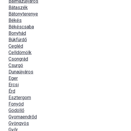
Balmazújváros
Bátaszék
Bátonyterenye
Békés
Békéscsaba
Bonyhád
Bükfürdő
Cegléd
Celldömölk
Csongrád
Csurgó
Dunaújváros
Eger
Ercsi
Érd
Esztergom
Fonyód
Gödöllő
Gyomaendrőd
Gyöngyös
Győr