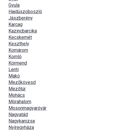
Gyula
Hajdúszoboszló
Jászberény
Karcag
Kazincbarcika
Kecskemét
Keszthely
Komárom
Komló
Körmend
Lenti
Makó
Mezőkövesd
Mezőtúr
Mohács
Mórahalom
Mosonmagyaróvár
Nagyatád
Nagykanizsa
Nyíregyháza