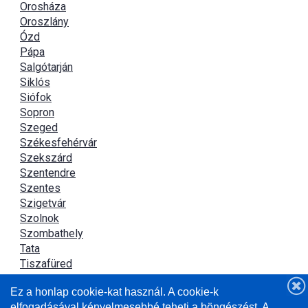
Orosháza
Oroszlány
Ózd
Pápa
Salgótarján
Siklós
Siófok
Sopron
Szeged
Székesfehérvár
Szekszárd
Szentendre
Szentes
Szigetvár
Szolnok
Szombathely
Tata
Tiszafüred
Tiszaújváros
Ez a honlap cookie-kat használ. A cookie-k
Újszász
elfogadásával kényelmesebbé teheti a böngészést. A