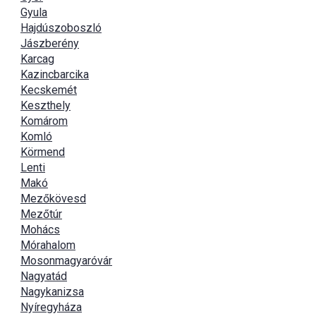
Gyula
Hajdúszoboszló
Jászberény
Karcag
Kazincbarcika
Kecskemét
Keszthely
Komárom
Komló
Körmend
Lenti
Makó
Mezőkövesd
Mezőtúr
Mohács
Mórahalom
Mosonmagyaróvár
Nagyatád
Nagykanizsa
Nyíregyháza