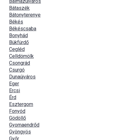
Balmazújváros
Bátaszék
Bátonyterenye
Békés
Békéscsaba
Bonyhád
Bükfürdő
Cegléd
Celldömölk
Csongrád
Csurgó
Dunaújváros
Eger
Ercsi
Érd
Esztergom
Fonyód
Gödöllő
Gyomaendrőd
Gyöngyös
Győr