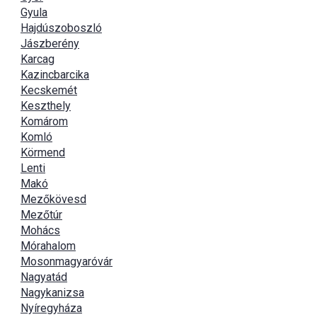
Gyula
Hajdúszoboszló
Jászberény
Karcag
Kazincbarcika
Kecskemét
Keszthely
Komárom
Komló
Körmend
Lenti
Makó
Mezőkövesd
Mezőtúr
Mohács
Mórahalom
Mosonmagyaróvár
Nagyatád
Nagykanizsa
Nyíregyháza