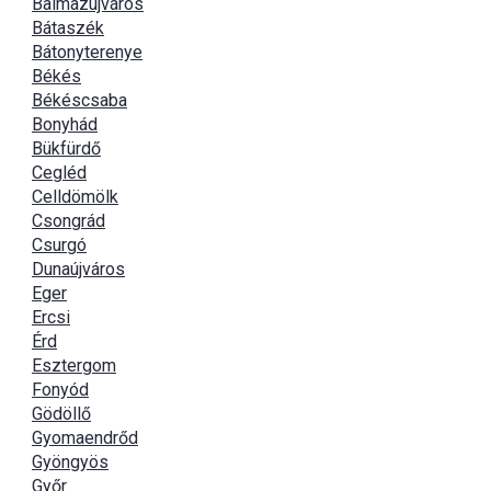
Balmazújváros
Bátaszék
Bátonyterenye
Békés
Békéscsaba
Bonyhád
Bükfürdő
Cegléd
Celldömölk
Csongrád
Csurgó
Dunaújváros
Eger
Ercsi
Érd
Esztergom
Fonyód
Gödöllő
Gyomaendrőd
Gyöngyös
Győr