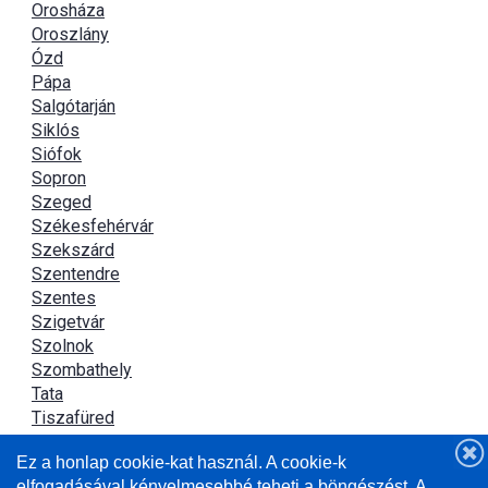
Orosháza
Oroszlány
Ózd
Pápa
Salgótarján
Siklós
Siófok
Sopron
Szeged
Székesfehérvár
Szekszárd
Szentendre
Szentes
Szigetvár
Szolnok
Szombathely
Tata
Tiszafüred
Tiszaújváros
Ez a honlap cookie-kat használ. A cookie-k
Újszász
elfogadásával kényelmesebbé teheti a böngészést. A