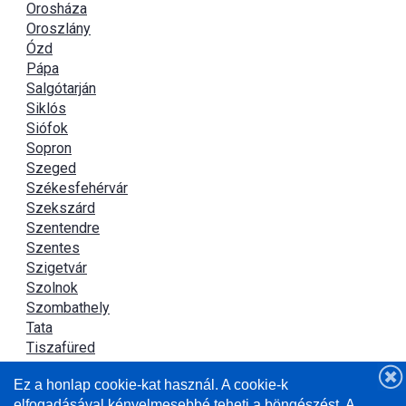
Orosháza
Oroszlány
Ózd
Pápa
Salgótarján
Siklós
Siófok
Sopron
Szeged
Székesfehérvár
Szekszárd
Szentendre
Szentes
Szigetvár
Szolnok
Szombathely
Tata
Tiszafüred
Tiszaújváros
Ez a honlap cookie-kat használ. A cookie-k
Újszász
elfogadásával kényelmesebbé teheti a böngészést. A