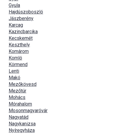
Gyula
Hajdúszoboszló
Jászberény
Karcag
Kazincbarcika
Kecskemét
Keszthely
Komárom
Komló
Körmend
Lenti
Makó
Mezőkövesd
Mezőtúr
Mohács
Mórahalom
Mosonmagyaróvár
Nagyatád
Nagykanizsa
Nyíregyháza