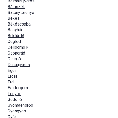
Balmazújváros
Bátaszék
Bátonyterenye
Békés
Békéscsaba
Bonyhád
Bükfürdő
Cegléd
Celldömölk
Csongrád
Csurgó
Dunaújváros
Eger
Ercsi
Érd
Esztergom
Fonyód
Gödöllő
Gyomaendrőd
Gyöngyös
Győr