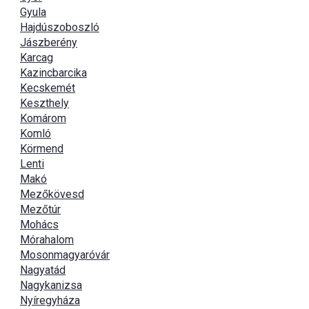
Gyula
Hajdúszoboszló
Jászberény
Karcag
Kazincbarcika
Kecskemét
Keszthely
Komárom
Komló
Körmend
Lenti
Makó
Mezőkövesd
Mezőtúr
Mohács
Mórahalom
Mosonmagyaróvár
Nagyatád
Nagykanizsa
Nyíregyháza