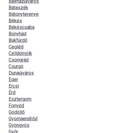
Balmazújváros
Bátaszék
Bátonyterenye
Békés
Békéscsaba
Bonyhád
Bükfürdő
Cegléd
Celldömölk
Csongrád
Csurgó
Dunaújváros
Eger
Ercsi
Érd
Esztergom
Fonyód
Gödöllő
Gyomaendrőd
Gyöngyös
Győr