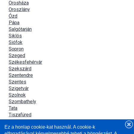
Orosháza
Oroszlány
Ózd
Pápa
Salgótarján
Siklós
Siófok
Sopron
Szeged
Székesfehérvár
Szekszárd
Szentendre
Szentes
Szigetvár
Szolnok
Szombathely
Tata
Tiszafüred
Tiszaújváros
Ez a honlap cookie-kat használ. A cookie-k
Újszász
elfogadásával kényelmesebbé teheti a böngészést. A