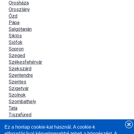
Orosháza
Oroszlány
Ózd
Pápa
Salgótarján
Siklós
Siófok
Sopron
Szeged
Székesfehérvár
Szekszárd
Szentendre
Szentes
Szigetvár
Szolnok
Szombathely
Tata
Tiszafüred
Tiszaújváros
Ez a honlap cookie-kat használ. A cookie-k
Újszász
elfogadásával kényelmesebbé teheti a böngészést. A