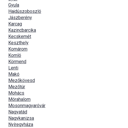
Gyula
Hajdúszoboszló
Jászberény
Karcag
Kazincbarcika
Kecskemét
Keszthely
Komárom
Komló
Körmend
Lenti
Makó
Mezőkövesd
Mezőtúr
Mohács
Mórahalom
Mosonmagyaróvár
Nagyatád
Nagykanizsa
Nyíregyháza