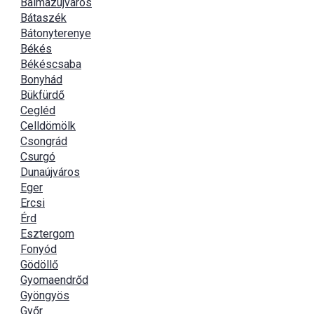
Balmazújváros
Bátaszék
Bátonyterenye
Békés
Békéscsaba
Bonyhád
Bükfürdő
Cegléd
Celldömölk
Csongrád
Csurgó
Dunaújváros
Eger
Ercsi
Érd
Esztergom
Fonyód
Gödöllő
Gyomaendrőd
Gyöngyös
Győr