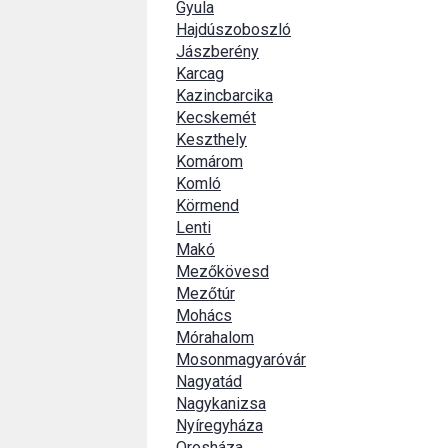
Gyula
Hajdúszoboszló
Jászberény
Karcag
Kazincbarcika
Kecskemét
Keszthely
Komárom
Komló
Körmend
Lenti
Makó
Mezőkövesd
Mezőtúr
Mohács
Mórahalom
Mosonmagyaróvár
Nagyatád
Nagykanizsa
Nyíregyháza
Orosháza