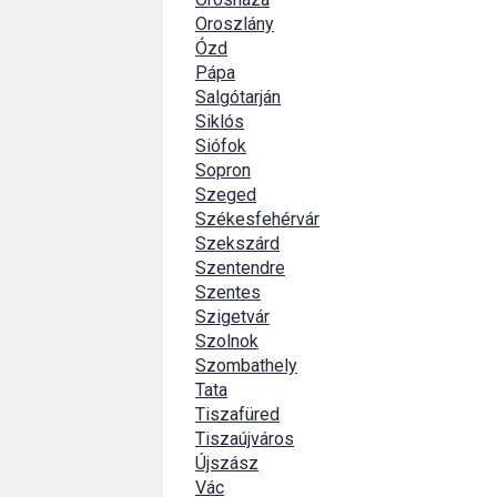
Oroszlány
Ózd
Pápa
Salgótarján
Siklós
Siófok
Sopron
Szeged
Székesfehérvár
Szekszárd
Szentendre
Szentes
Szigetvár
Szolnok
Szombathely
Tata
Tiszafüred
Tiszaújváros
Újszász
Vác