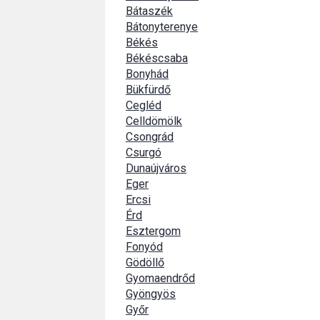
Bátaszék
Bátonyterenye
Békés
Békéscsaba
Bonyhád
Bükfürdő
Cegléd
Celldömölk
Csongrád
Csurgó
Dunaújváros
Eger
Ercsi
Érd
Esztergom
Fonyód
Gödöllő
Gyomaendrőd
Gyöngyös
Győr