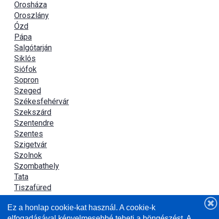
Orosháza
Oroszlány
Ózd
Pápa
Salgótarján
Siklós
Siófok
Sopron
Szeged
Székesfehérvár
Szekszárd
Szentendre
Szentes
Szigetvár
Szolnok
Szombathely
Tata
Tiszafüred
Tiszaújváros
Ez a honlap cookie-kat használ. A cookie-k
Újszász
elfogadásával kényelmesebbé teheti a böngészést. A