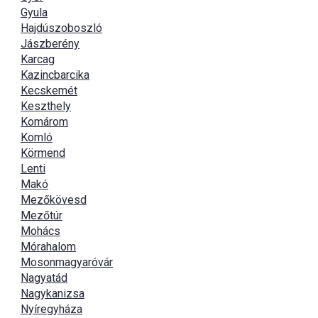
Gyula
Hajdúszoboszló
Jászberény
Karcag
Kazincbarcika
Kecskemét
Keszthely
Komárom
Komló
Körmend
Lenti
Makó
Mezőkövesd
Mezőtúr
Mohács
Mórahalom
Mosonmagyaróvár
Nagyatád
Nagykanizsa
Nyíregyháza