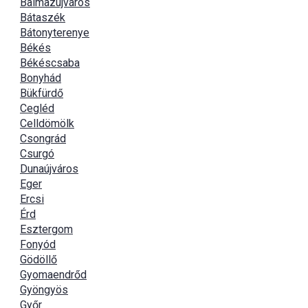
Balmazújváros
Bátaszék
Bátonyterenye
Békés
Békéscsaba
Bonyhád
Bükfürdő
Cegléd
Celldömölk
Csongrád
Csurgó
Dunaújváros
Eger
Ercsi
Érd
Esztergom
Fonyód
Gödöllő
Gyomaendrőd
Gyöngyös
Győr