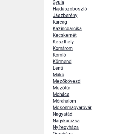
Gyula
Hajdúszoboszló
Jászberény
Karcag
Kazincbarcika
Kecskemét
Keszthely
Komárom
Komló
Körmend
Lenti
Makó
Mezőkövesd
Mezőtúr
Mohács
Mórahalom
Mosonmagyaróvár
Nagyatád
Nagykanizsa
Nyíregyháza
Orosháza