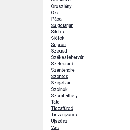
Oroszlány
Ózd
Pápa
Salgótarján
Siklós
Siófok
Sopron
Szeged
Székesfehérvár
Szekszárd
Szentendre
Szentes
Szigetvár
Szolnok
Szombathely
Tata
Tiszafüred
Tiszaújváros
Újszász
Vác