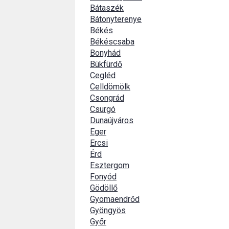
Bátaszék
Bátonyterenye
Békés
Békéscsaba
Bonyhád
Bükfürdő
Cegléd
Celldömölk
Csongrád
Csurgó
Dunaújváros
Eger
Ercsi
Érd
Esztergom
Fonyód
Gödöllő
Gyomaendrőd
Gyöngyös
Győr