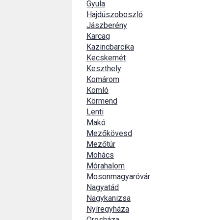
Gyula
Hajdúszoboszló
Jászberény
Karcag
Kazincbarcika
Kecskemét
Keszthely
Komárom
Komló
Körmend
Lenti
Makó
Mezőkövesd
Mezőtúr
Mohács
Mórahalom
Mosonmagyaróvár
Nagyatád
Nagykanizsa
Nyíregyháza
Orosháza