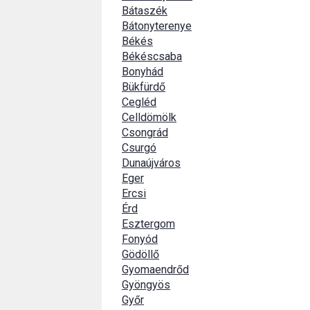
Bátaszék
Bátonyterenye
Békés
Békéscsaba
Bonyhád
Bükfürdő
Cegléd
Celldömölk
Csongrád
Csurgó
Dunaújváros
Eger
Ercsi
Érd
Esztergom
Fonyód
Gödöllő
Gyomaendrőd
Gyöngyös
Győr