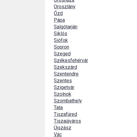
Oroszlány
Ózd
Pápa
Salgótarján
Siklós
Siófok
Sopron
Szeged
Székesfehérvár
Szekszárd
Szentendre
Szentes
Szigetvár
Szolnok
Szombathely
Tata
Tiszafüred
Tiszaújváros
Újszász
Vác