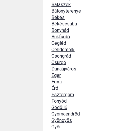
Bátaszék
Bátonyterenye
Békés
Békéscsaba
Bonyhád
Bükfürdő
Cegléd
Celldömölk
Csongrád
Csurgó
Dunaújváros
Eger
Ercsi
Érd
Esztergom
Fonyód
Gödöllő
Gyomaendrőd
Gyöngyös
Győr