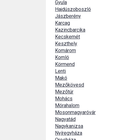
Gyula
Hajdúszoboszló
Jászberény
Karcag
Kazincbarcika
Kecskemét
Keszthely
Komárom
Komló
Körmend
Lenti
Makó
Mezőkövesd
Mezőtúr
Mohács
Mórahalom
Mosonmagyaróvár
Nagyatád
Nagykanizsa
Nyíregyháza
Orosháza