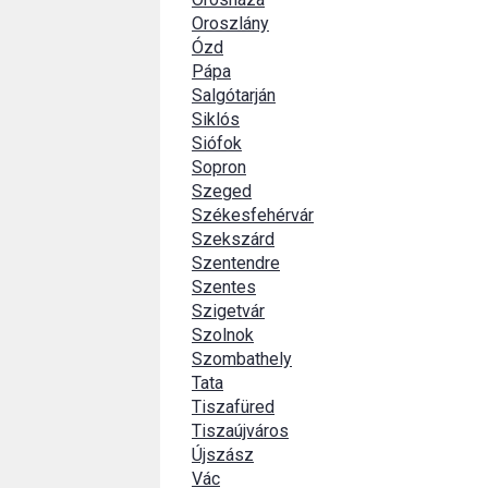
Oroszlány
Ózd
Pápa
Salgótarján
Siklós
Siófok
Sopron
Szeged
Székesfehérvár
Szekszárd
Szentendre
Szentes
Szigetvár
Szolnok
Szombathely
Tata
Tiszafüred
Tiszaújváros
Újszász
Vác