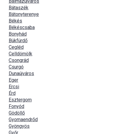
Balmazújváros
Bátaszék
Bátonyterenye
Békés
Békéscsaba
Bonyhád
Bükfürdő
Cegléd
Celldömölk
Csongrád
Csurgó
Dunaújváros
Eger
Ercsi
Érd
Esztergom
Fonyód
Gödöllő
Gyomaendrőd
Gyöngyös
Győr