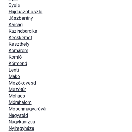
Gyula
Hajdúszoboszló
Jászberény
Karcag
Kazincbarcika
Kecskemét
Keszthely
Komárom
Komló
Körmend
Lenti
Makó
Mezőkövesd
Mezőtúr
Mohács
Mórahalom
Mosonmagyaróvár
Nagyatád
Nagykanizsa
Nyíregyháza