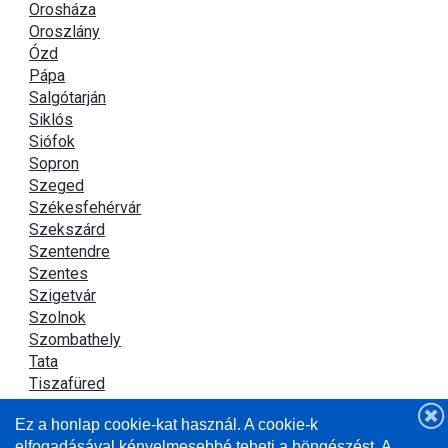
Orosháza
Oroszlány
Ózd
Pápa
Salgótarján
Siklós
Siófok
Sopron
Szeged
Székesfehérvár
Szekszárd
Szentendre
Szentes
Szigetvár
Szolnok
Szombathely
Tata
Tiszafüred
Tiszaújváros
Ez a honlap cookie-kat használ. A cookie-k
Újszász
elfogadásával kényelmesebbé teheti a böngészést. A