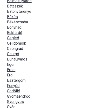
Balmazújváros
Bátaszék
Bátonyterenye
Békés
Békéscsaba
Bonyhád
Bükfürdő
Cegléd
Celldömölk
Csongrád
Csurgó
Dunaújváros
Eger
Ercsi
Érd
Esztergom
Fonyód
Gödöllő
Gyomaendrőd
Gyöngyös
Győr