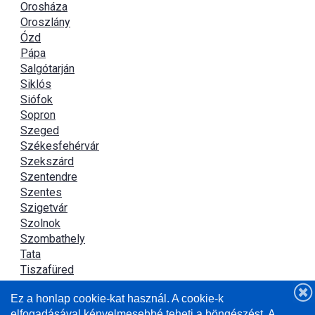
Orosháza
Oroszlány
Ózd
Pápa
Salgótarján
Siklós
Siófok
Sopron
Szeged
Székesfehérvár
Szekszárd
Szentendre
Szentes
Szigetvár
Szolnok
Szombathely
Tata
Tiszafüred
Tiszaújváros
Ez a honlap cookie-kat használ. A cookie-k
Újszász
elfogadásával kényelmesebbé teheti a böngészést. A