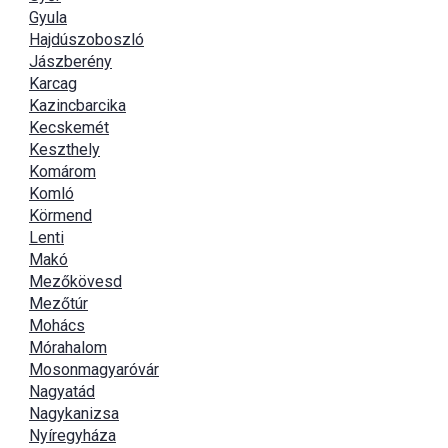
Gyula
Hajdúszoboszló
Jászberény
Karcag
Kazincbarcika
Kecskemét
Keszthely
Komárom
Komló
Körmend
Lenti
Makó
Mezőkövesd
Mezőtúr
Mohács
Mórahalom
Mosonmagyaróvár
Nagyatád
Nagykanizsa
Nyíregyháza