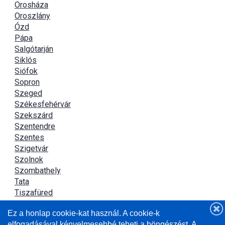
Orosháza
Oroszlány
Ózd
Pápa
Salgótarján
Siklós
Siófok
Sopron
Szeged
Székesfehérvár
Szekszárd
Szentendre
Szentes
Szigetvár
Szolnok
Szombathely
Tata
Tiszafüred
Tiszaújváros
Ez a honlap cookie-kat használ. A cookie-k
Újszász
elfogadásával kényelmesebbé teheti a böngészést. A