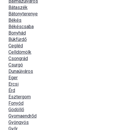
Balmazújváros
Bátaszék
Bátonyterenye
Békés
Békéscsaba
Bonyhád
Bükfürdő
Cegléd
Celldömölk
Csongrád
Csurgó
Dunaújváros
Eger
Ercsi
Érd
Esztergom
Fonyód
Gödöllő
Gyomaendrőd
Gyöngyös
Győr