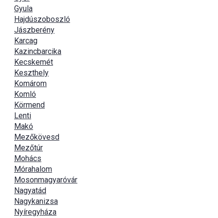
Gyula
Hajdúszoboszló
Jászberény
Karcag
Kazincbarcika
Kecskemét
Keszthely
Komárom
Komló
Körmend
Lenti
Makó
Mezőkövesd
Mezőtúr
Mohács
Mórahalom
Mosonmagyaróvár
Nagyatád
Nagykanizsa
Nyíregyháza