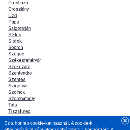
Orosháza
Oroszlány
Ózd
Pápa
Salgótarján
Siklós
Siófok
Sopron
Szeged
Székesfehérvár
Szekszárd
Szentendre
Szentes
Szigetvár
Szolnok
Szombathely
Tata
Tiszafüred
Tiszaújváros
Ez a honlap cookie-kat használ. A cookie-k
Újszász
elfogadásával kényelmesebbé teheti a böngészést. A