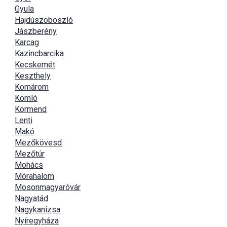
Gyula
Hajdúszoboszló
Jászberény
Karcag
Kazincbarcika
Kecskemét
Keszthely
Komárom
Komló
Körmend
Lenti
Makó
Mezőkövesd
Mezőtúr
Mohács
Mórahalom
Mosonmagyaróvár
Nagyatád
Nagykanizsa
Nyíregyháza