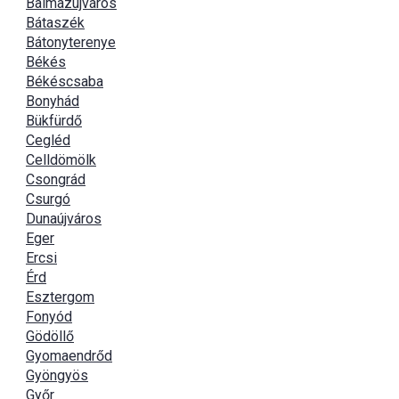
Balmazújváros
Bátaszék
Bátonyterenye
Békés
Békéscsaba
Bonyhád
Bükfürdő
Cegléd
Celldömölk
Csongrád
Csurgó
Dunaújváros
Eger
Ercsi
Érd
Esztergom
Fonyód
Gödöllő
Gyomaendrőd
Gyöngyös
Győr